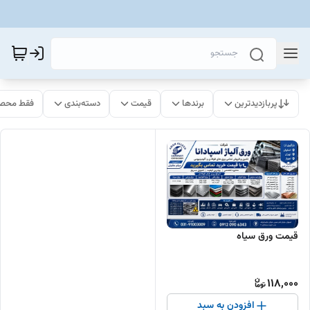
پربازدیدترین
برندها
قیمت
دسته‌بندی
فقط محصو
قیمت ورق سیاه
118,000
افزودن به سبد