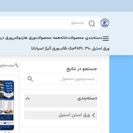
دسته‌بندی محصولات
خانه
همه محصولات
ورق هاردوکس
ورق دری
ورق استیل 310 .4841
جک قالب
ورق آلیاژ اسپادانا
مرتب‌سازی
جستجو در نتایج
دسته‌بندی
ورق استن استیل