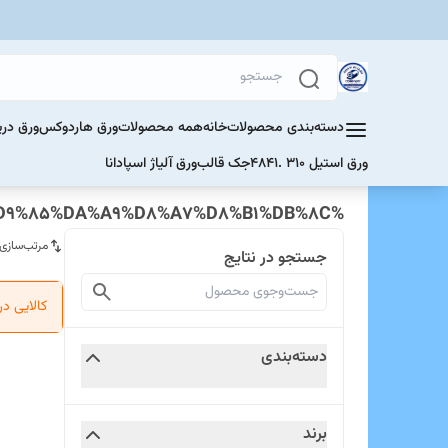
دسته‌بندی محصولات
خانه
همه محصولات
ورق هاردوکس
ورق دری
ورق استیل 310 .4841
جک قالب
ورق آلیاژ اسپادانا
%D8%AE%D9%85%DA%A9%D8%A7%D8%B1%DB%8C
مرتب‌سازی
جستجو در نتایج
کالایی د
دسته‌بندی
برند