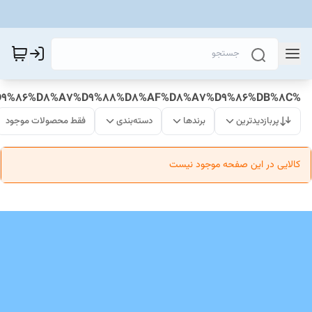
%D9%86%D8%A8%D8%B4%DB%8C_%D9%86%D8%A7%D9%88%D8%AF%D8%A7%D9%86%DB%8C
پربازدیدترین
برندها
دسته‌بندی
فقط محصولات موجود
کالایی در این صفحه موجود نیست