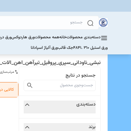
دسته‌بندی محصولات
خانه
همه محصولات
ورق هاردوکس
ورق دری
ورق استیل 310 .4841
جک قالب
ورق آلیاژ اسپادانا
نبشی_ناودانی_سپری_پروفیل_تیرآهن_اهن_الات_
مرتب‌سازی
جستجو در نتایج
کالایی د
دسته‌بندی
برند